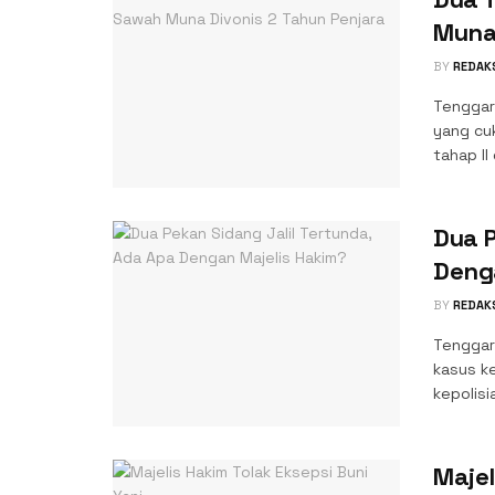
Muna 
BY
REDAK
Tenggar
yang cu
tahap II
Dua P
Deng
BY
REDAK
Tenggar
kasus k
kepolisi
Majel