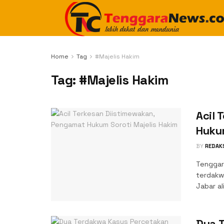
Home
Tag
#Majelis Hakim
Tag:
#Majelis Hakim
Acil 
Hukum
BY
REDAK
Tenggar
terdakw
Jabar ali
Dua 