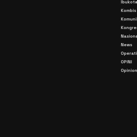
Ibukot
Kombis
Komuni
Kongre
Nasiona
News
Operat
OPINI
Opinio