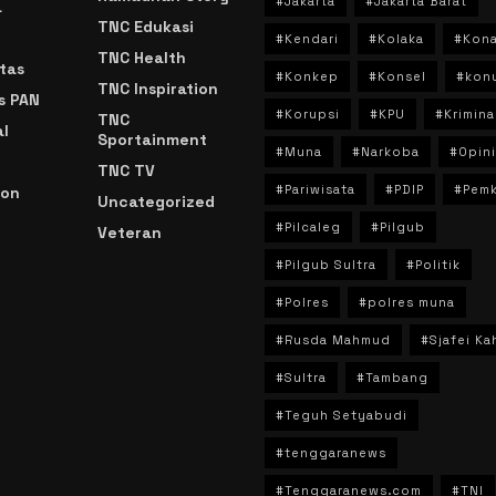
#Jakarta
#Jakarta Barat
a
TNC Edukasi
#Kendari
#Kolaka
#Kon
TNC Health
tas
#Konkep
#Konsel
#kon
TNC Inspiration
s PAN
#Korupsi
#KPU
#Krimina
TNC
l
Sportainment
#Muna
#Narkoba
#Opini
TNC TV
#Pariwisata
#PDIP
#Pem
ion
Uncategorized
#Pilcaleg
#Pilgub
Veteran
n
#Pilgub Sultra
#Politik
#Polres
#polres muna
#Rusda Mahmud
#Sjafei Ka
#Sultra
#Tambang
#Teguh Setyabudi
#tenggaranews
#Tenggaranews.com
#TNI