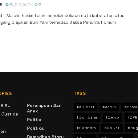
SI
JULY 11, 2017
0
 - Majelis hakim telah menolak seluruh nota keberatan atau
 yang diajukan Buni Yani terhadap Jaksa Penuntut Umum
ORIES
TAGS
RIAL
Perempuan Dan
#Ali Mazi
#Asrun
#Basar
Anak
 Justice
#Bombana
#Demo
#DPR
Politic
Politika
#Gerindra
#Golkar
#Hug
ion
Ramadhan Story