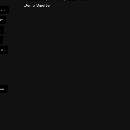
Demo Smelter
awe
ut
l
kot
har