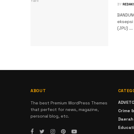
BY
REDAK
BANDUNG
eksepsi
(JPU) ...
ABOUT
CATEG
ADVETO
The best Premium WordPress Themes
that perfect for news, magazine,
Crime &
personal blog, etc.
Daerah
Educat