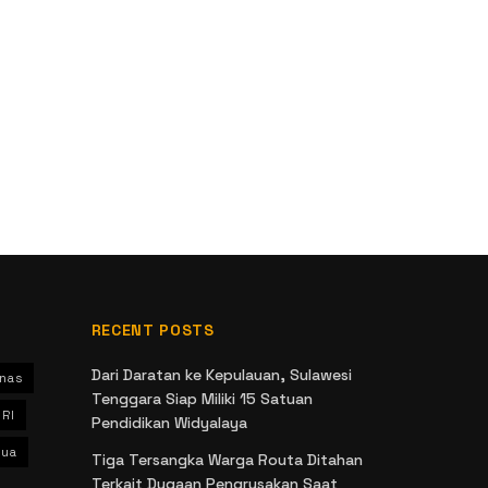
RECENT POSTS
Dari Daratan ke Kepulauan, Sulawesi
nas
Tenggara Siap Miliki 15 Satuan
 RI
Pendidikan Widyalaya
ua
Tiga Tersangka Warga Routa Ditahan
Terkait Dugaan Pengrusakan Saat