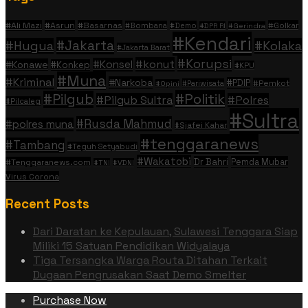
#Ali Mazi
#Asrun
#Basarnas
#Golkar
#Bombana
#Demo
#DPR RI
#Gerindra
#Kendari
#Jakarta
#Hugua
#Kolaka
#Jakarta Barat
#Korupsi
#konut
#Konsel
#Konawe
#Konkep
#KPU
#Muna
#Kriminal
#Narkoba
#PDIP
#Pemkot
#Pariwisata
#Opini
#Politik
#Pilgub
#Pilgub Sultra
#Polres
#Pilcaleg
#Sultra
#Rusda Mahmud
#polres muna
#Sjafei Kahar
#tenggaranews
#Tambang
#Teguh Setyabudi
#Wakatobi
Dr Bahri
Pemda Mubar
#Tenggaranews.com
#TNI
#VDNI
Virus Corona
Recent Posts
Dari Daratan ke Kepulauan, Sulawesi Tenggara Siap
Miliki 15 Satuan Pendidikan Widyalaya
Tiga Tersangka Warga Routa Ditahan Terkait
Dugaan Pengrusakan Saat Demo Smelter
Purchase Now