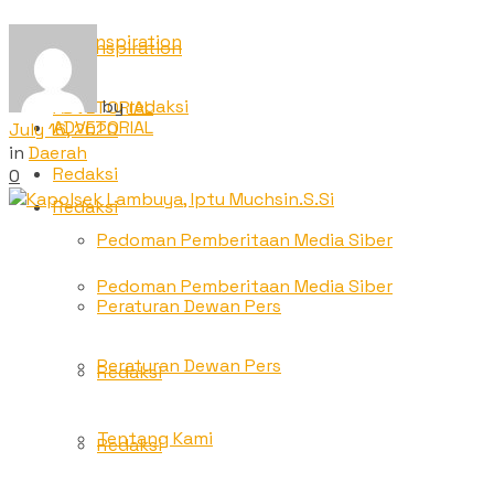
TNC Inspiration
TNC Inspiration
by
redaksi
ADVETORIAL
ADVETORIAL
July 16, 2020
in
Daerah
Redaksi
0
Redaksi
Pedoman Pemberitaan Media Siber
Pedoman Pemberitaan Media Siber
Peraturan Dewan Pers
Peraturan Dewan Pers
Redaksi
Tentang Kami
Redaksi