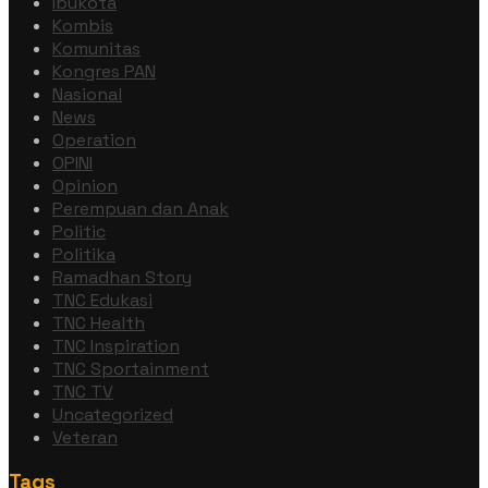
Ibukota
Kombis
Komunitas
Kongres PAN
Nasional
News
Operation
OPINI
Opinion
Perempuan dan Anak
Politic
Politika
Ramadhan Story
TNC Edukasi
TNC Health
TNC Inspiration
TNC Sportainment
TNC TV
Uncategorized
Veteran
Tags