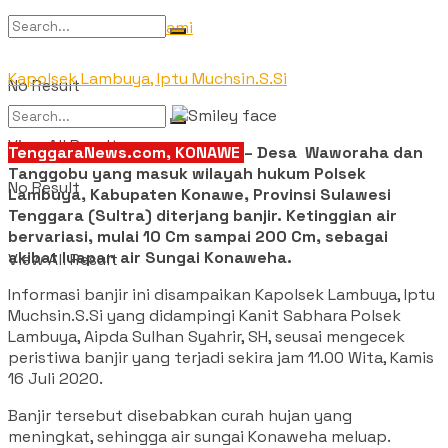
Tentang Kami
Kapolsek Lambuya, Iptu Muchsin.S.Si
No Result
View All Result
TenggaraNews.com, KONAWE
– Desa Waworaha dan
Tanggobu yang masuk wilayah hukum Polsek
No Result
Lambuya, Kabupaten Konawe, Provinsi Sulawesi
Tenggara (Sultra) diterjang banjir. Ketinggian air
bervariasi, mulai 10 Cm sampai 200 Cm, sebagai
akibat luapan air Sungai Konaweha.
View All Result
Informasi banjir ini disampaikan Kapolsek Lambuya, Iptu
Muchsin.S.Si yang didampingi Kanit Sabhara Polsek
Lambuya, Aipda Sulhan Syahrir, SH, seusai mengecek
peristiwa banjir yang terjadi sekira jam 11.00 Wita, Kamis
16 Juli 2020.
Banjir tersebut disebabkan curah hujan yang
meningkat, sehingga air sungai Konaweha meluap.