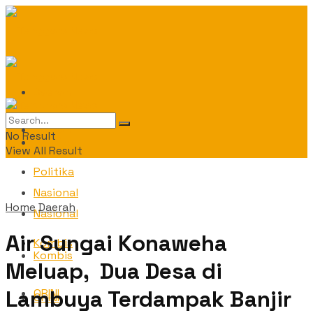
Daerah
Daerah
No Result
Politika
View All Result
Politika
Nasional
Home
Daerah
Nasional
Air Sungai Konaweha
Kombis
Kombis
Meluap, Dua Desa di
Lambuya Terdampak Banjir
OPINI
OPINI