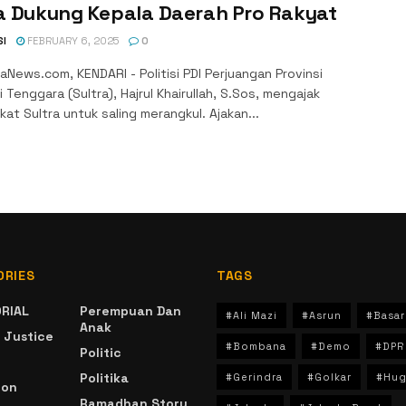
ra Dukung Kepala Daerah Pro Rakyat
SI
FEBRUARY 6, 2025
0
News.com, KENDARI - Politisi PDI Perjuangan Provinsi
 Tenggara (Sultra), Hajrul Khairullah, S.Sos, mengajak
at Sultra untuk saling merangkul. Ajakan...
ORIES
TAGS
RIAL
Perempuan Dan
#Ali Mazi
#Asrun
#Basar
Anak
 Justice
#Bombana
#Demo
#DPR
Politic
Politika
#Gerindra
#Golkar
#Hug
ion
Ramadhan Story