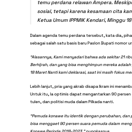
temu perdana relawan Ampera. Meskipu
sosial, tetapi karena kesamaan cita ka
Ketua Umum IPPMIK Kendari, Minggu 18 
Dalam agenda temu perdana tersebut, kata dia, pi
sebagai salah satu basis baru Paslon Bupati nomor ur
“Alasannya, Kami menyadari bahwa ada sekitar 21 rib
Berhijrah, dan yang bisa menghimpun mereka adalah 
18 Maret Nanti kami deklarasi, saat ini masih fokus m
Lebih lanjut, pria yang akrab disapa Ikram ini men
Untuk itu, Ia optimis dapat mengantarkan 90 persen
tulen, dan politisi muda dalam Pilkada nanti.
“Pemuda konawe itu identik dengan perubahan, dan pr
bisa menggaet 90 persen suara pemuda dalam mengan
Konawe Periode 2018-2023,” pungkasnya.