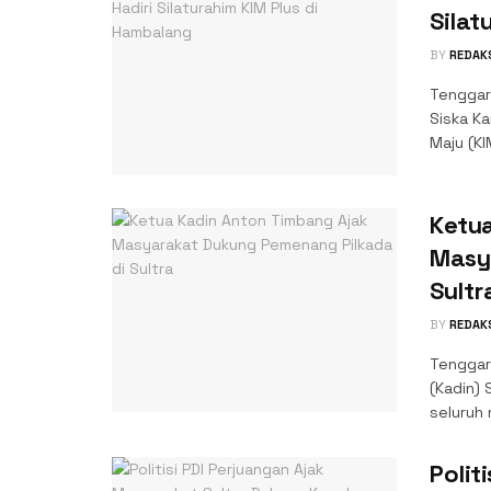
Silat
BY
REDAK
Tenggara
Siska Ka
Maju (KIM
Ketu
Masy
Sultr
BY
REDAK
Tenggar
(Kadin) 
seluruh
Polit