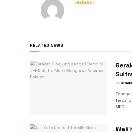
redaksi
RELATED NEWS
Gera
Sultr
BY
REDAK
‎Tengga
terdiri 
MPO...
Wali 