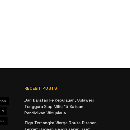
RECENT POSTS
Dari Daratan ke Kepulauan, Sulawesi
nas
Tenggara Siap Miliki 15 Satuan
 RI
Pendidikan Widyalaya
ua
Tiga Tersangka Warga Routa Ditahan
Terkait Dugaan Pengrusakan Saat