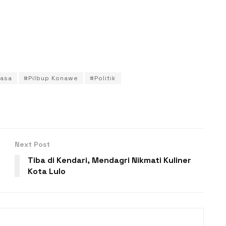
iasa
#Pilbup Konawe
#Politik
Next Post
Tiba di Kendari, Mendagri Nikmati Kuliner
Kota Lulo