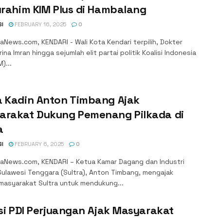
urahim KIM Plus di Hambalang
SI
FEBRUARY 16, 2025
0
News.com, KENDARI - Wali Kota Kendari terpilih, Dokter
rina Imran hingga sejumlah elit partai politik Koalisi Indonesia
)...
a Kadin Anton Timbang Ajak
arakat Dukung Pemenang Pilkada di
a
SI
FEBRUARY 6, 2025
0
aNews.com, KENDARI – Ketua Kamar Dagang dan Industri
Sulawesi Tenggara (Sultra), Anton Timbang, mengajak
 masyarakat Sultra untuk mendukung...
isi PDI Perjuangan Ajak Masyarakat