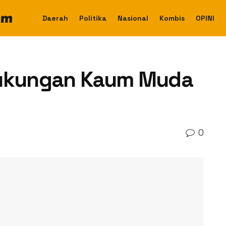
Daerah
Politika
Nasional
Kombis
OPINI
Dukungan Kaum Muda
0