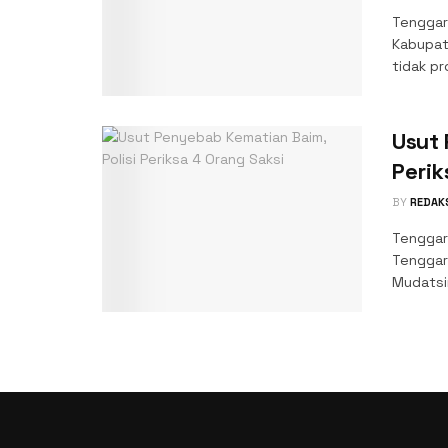
Tenggar
Kabupate
tidak pr
Usut 
Perik
BY
REDAK
Tenggar
Tenggar
Mudatsir