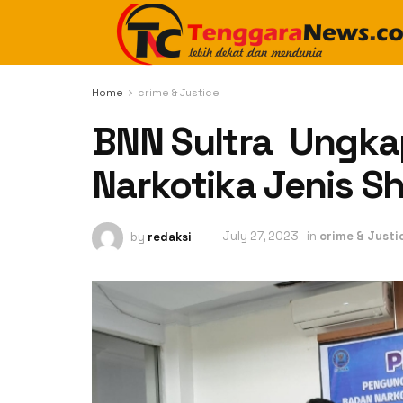
Home
crime & Justice
BNN Sultra Ungka
Narkotika Jenis S
by
redaksi
July 27, 2023
in
crime & Justi