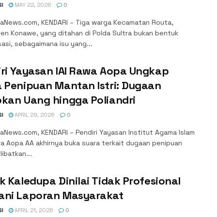
SI
MAY 22, 2026
0
aNews.com, KENDARI – Tiga warga Kecamatan Routa,
en Konawe, yang ditahan di Polda Sultra bukan bentuk
isasi, sebagaimana isu yang...
iri Yayasan IAI Rawa Aopa Ungkap
 Penipuan Mantan Istri: Dugaan
kan Uang hingga Poliandri
SI
APRIL 29, 2026
0
aNews.com, KENDARI – Pendiri Yayasan Institut Agama Islam
wa Aopa AA akhirnya buka suara terkait dugaan penipuan
ibatkan...
k Kaledupa Dinilai Tidak Profesional
ani Laporan Masyarakat
SI
APRIL 21, 2026
0