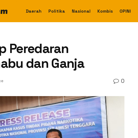
Daerah
Politika
Nasional
Kombis
OPINI
p Peredaran
habu dan Ganja
0
ce