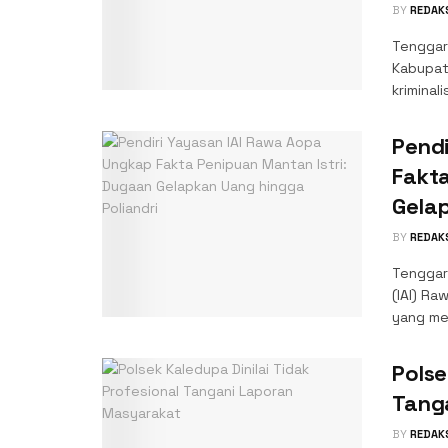
BY
REDAK
Tenggar
Kabupat
kriminal
Pend
Fakta
Gelap
BY
REDAK
Tenggar
(IAI) Ra
yang mel
Polse
Tang
BY
REDAK