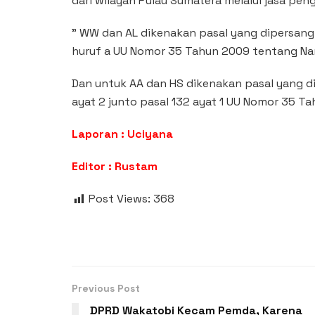
dari wilayah Pulau Sumatera melalui jasa peng
” WW dan AL dikenakan pasal yang dipersangka
huruf a UU Nomor 35 Tahun 2009 tentang Na
Dan untuk AA dan HS dikenakan pasal yang di
ayat 2 junto pasal 132 ayat 1 UU Nomor 35 T
Laporan : Uciyana
Editor : Rustam
Post Views:
368
Previous Post
DPRD Wakatobi Kecam Pemda, Karena