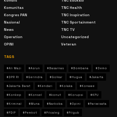
Kombis
TNC Edukasi
Komunitas
TNC Health
Kongres PAN
TNC Inspiration
Nasional
TNC Sportainment
News
TNC TV
Operation
Uncategorized
OPINI
Veteran
TAGS
#Ali Mazi
#Asrun
#Basarnas
#Bombana
#Demo
#DPR RI
#Gerindra
#Golkar
#Hugua
#Jakarta
#Jakarta Barat
#Kendari
#Kolaka
#Konawe
#Konkep
#Konsel
#konut
#Korupsi
#KPU
#Kriminal
#Muna
#Narkoba
#Opini
#Pariwisata
#PDIP
#Pemkot
#Pilcaleg
#Pilgub