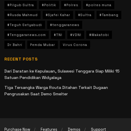
#Pilgub Sultra
#Politik
#Polres
#polres muna
#Rusda Mahmud
#Sjafei Kahar
#Sultra
#Tambang
#Teguh Setyabudi
#tenggaranews
#Tenggaranews.com
#TNI
#VDNI
#Wakatobi
Dr Bahri
Pemda Mubar
Virus Corona
RECENT POSTS
Dari Daratan ke Kepulauan, Sulawesi Tenggara Siap Miliki 15
Satuan Pendidikan Widyalaya
Tiga Tersangka Warga Routa Ditahan Terkait Dugaan
Pengrusakan Saat Demo Smelter
Purchase Now
Features
Demos
Support