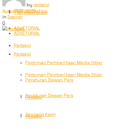
by
redaksi
August 18, 2019
TNC Inspiration
TNC Inspiration
in
Daerah
0
ADVETORIAL
ADVETORIAL
Redaksi
Redaksi
Pedoman Pemberitaan Media Siber
Pedoman Pemberitaan Media Siber
Peraturan Dewan Pers
Peraturan Dewan Pers
Redaksi
Tentang Kami
Redaksi