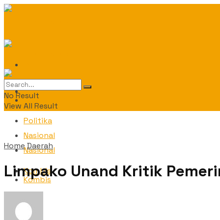
Daerah
Daerah
No Result
Politika
View All Result
Politika
Nasional
Home
Daerah
Nasional
Limpako Unand Kritik Pemer
Kombis
Kombis
OPINI
OPINI