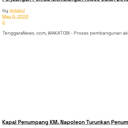
by
redaksi
May 6, 2026
0
TenggaraNews. com, WAKATOBI - Proses pembangunan akses
Kapal Penumpang KM. Napoleon Turunkan Penump