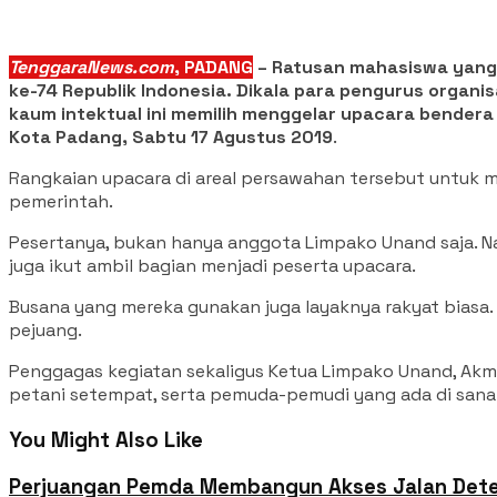
TenggaraNews.com
, PADANG
– Ratusan mahasiswa yang 
ke-74 Republik Indonesia. Dikala para pengurus organ
kaum intektual ini memilih menggelar upacara bender
Kota Padang, Sabtu 17 Agustus 2019
.
Rangkaian upacara di areal persawahan tersebut untuk me
pemerintah.
Pesertanya, bukan hanya anggota Limpako Unand saja. N
juga ikut ambil bagian menjadi peserta upacara.
Busana yang mereka gunakan juga layaknya rakyat biasa.
pejuang.
Penggagas kegiatan sekaligus Ketua Limpako Unand, Akma
petani setempat, serta pemuda-pemudi yang ada di sana
You Might Also Like
Perjuangan Pemda Membangun Akses Jalan Dete 