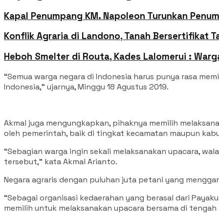
Kapal Penumpang KM. Napoleon Turunkan Penump
Konflik Agraria di Landono, Tanah Bersertifikat 
Heboh Smelter di Routa, Kades Lalomerui : Warg
“Semua warga negara di Indonesia harus punya rasa memil
Indonesia,” ujarnya, Minggu 18 Agustus 2019.
Akmal juga mengungkapkan, pihaknya memilih melaksanaka
oleh pemerintah, baik di tingkat kecamatan maupun kab
“Sebagian warga ingin sekali melaksanakan upacara, walau
tersebut,” kata Akmal Arianto.
Negara agraris dengan puluhan juta petani yang menggan
“Sebagai organisasi kedaerahan yang berasal dari Paya
memilih untuk melaksanakan upacara bersama di tengah s