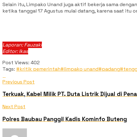
Selain itu, Limpako Unand juga aktif bekerja sama deng
ketika tanggal 17 Agustus mulai datang, karena saat itu
Laporan: Fauzaki
Editor: Ikas
Post Views:
402
Tags:
#kritik pemerintah
#limpako unand
#padang
#teng
Previous Post
Terkuak, Kabel Milik PT. Duta Listrik Dijual di 
Next Post
Polres Baubau Panggil Kadis Kominfo Buteng