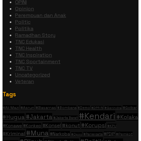
OPINI
Opinion
Perempuan dan Anak
Politic
Politika
Ramadhan Story
TNC Edukasi
TNC Health
TNC Inspiration
TNC Sportainment
TNC TV
Uncategorized
Veteran
Tags
#Ali Mazi
#Asrun
#Basarnas
#Golkar
#Bombana
#Demo
#DPR RI
#Gerindra
#Kendari
#Jakarta
#Hugua
#Kolaka
#Jakarta Barat
#Korupsi
#konut
#Konsel
#Konawe
#Konkep
#KPU
#Muna
#Kriminal
#Narkoba
#PDIP
#Pemkot
#Pariwisata
#Opini