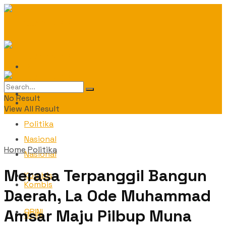
Daerah
Daerah
No Result
Politika
View All Result
Politika
Nasional
Home
Politika
Nasional
Merasa Terpanggil Bangun
Kombis
Kombis
Daerah, La Ode Muhammad
Amsar Maju Pilbup Muna
OPINI
OPINI