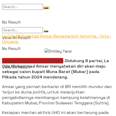
Tentang Kami
No Result
La Ode Muhammad Amsar Bersama Istri tercinta. -foto :
View All Result
Uciyana-
No Result
TenggaraNews.com, KENDARI
-Didukung 8 partai,
La
Ode Muhammad Amsar menyatakan diri akan maju
View All Result
sebagai calon bupati Muna Barat (Mubar) pada
Pilkada tahun 2024 mendatang.
Amsar yang pernah berkarier di BRI memilih mundur dan
terjun ke dunia politik, untuk melanjutkan
pengabdiannya membangun kampung kelahirannya di
Kabupaten Mubar, Provinsi Sulawesi Tenggara (Sultra).
Kesiapan mantan aktivis UHO ini akan bertarung pada