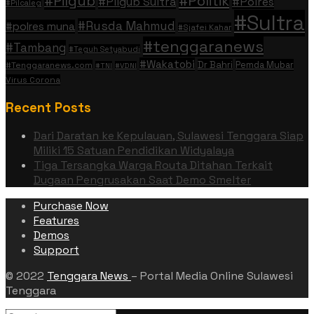
#Politik
#Pilgub
#Pilgub Sultra
#Polres
#Pilcaleg
#Sultra
#Rusda Mahmud
#polres muna
#Sjafei Kahar
#tenggaranews
#Tambang
#Teguh Setyabudi
#Wakatobi
Dr Bahri
Pemda Mubar
#Tenggaranews.com
#TNI
#VDNI
Virus Corona
Recent Posts
Dari Daratan ke Kepulauan, Sulawesi Tenggara Siap
Miliki 15 Satuan Pendidikan Widyalaya
Tiga Tersangka Warga Routa Ditahan Terkait
Dugaan Pengrusakan Saat Demo Smelter
Purchase Now
Features
Demos
Support
© 2022
Tenggara News
– Portal Media Online Sulawesi
Tenggara