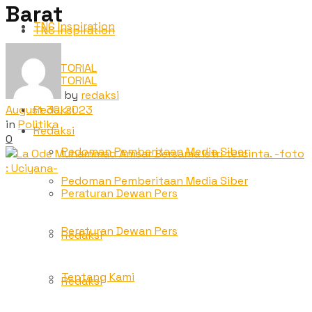
Barat
TNC Inspiration
TNC Inspiration
ADVETORIAL
ADVETORIAL
by
redaksi
August 30, 2023
Redaksi
in
Politika
Redaksi
0
Pedoman Pemberitaan Media Siber
Pedoman Pemberitaan Media Siber
Peraturan Dewan Pers
Peraturan Dewan Pers
Redaksi
Tentang Kami
Redaksi