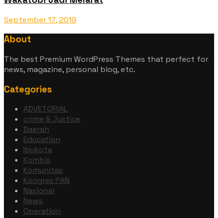
September 17, 2019
About
The best Premium WordPress Themes that perfect for
news, magazine, personal blog, etc.
Categories
ADVETORIAL
crime & Justice
Daerah
Education
Ibukota
Kombis
Komunitas
Kongres PAN
Nasional
News
Operation