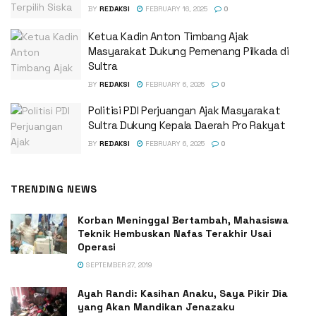
BY
REDAKSI
FEBRUARY 16, 2025
0
Ketua Kadin Anton Timbang Ajak
Masyarakat Dukung Pemenang Pilkada di
Sultra
BY
REDAKSI
FEBRUARY 6, 2025
0
Politisi PDI Perjuangan Ajak Masyarakat
Sultra Dukung Kepala Daerah Pro Rakyat
BY
REDAKSI
FEBRUARY 6, 2025
0
TRENDING NEWS
Korban Meninggal Bertambah, Mahasiswa
Teknik Hembuskan Nafas Terakhir Usai
Operasi
SEPTEMBER 27, 2019
Ayah Randi: Kasihan Anaku, Saya Pikir Dia
yang Akan Mandikan Jenazaku