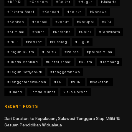
#DPR RI
#Gerindra
#Golkar
#Hugua
#Jakarta
#Jakarta Barat
#Kendari
#Kolaka
#Konawe
#Konkep
#Konsel
#konut
#Korupsi
#KPU
#Kriminal
#Muna
#Narkoba
#Opini
#Pariwisata
#PDIP
#Pemkot
#Pilcaleg
#Pilgub
#Pilgub Sultra
#Politik
#Polres
#polres muna
#Rusda Mahmud
#Sjafei Kahar
#Sultra
#Tambang
#Teguh Setyabudi
#tenggaranews
#Tenggaranews.com
#TNI
#VDNI
#Wakatobi
Dr Bahri
Pemda Mubar
Virus Corona
RECENT POSTS
Dari Daratan ke Kepulauan, Sulawesi Tenggara Siap Miliki 15
Satuan Pendidikan Widyalaya