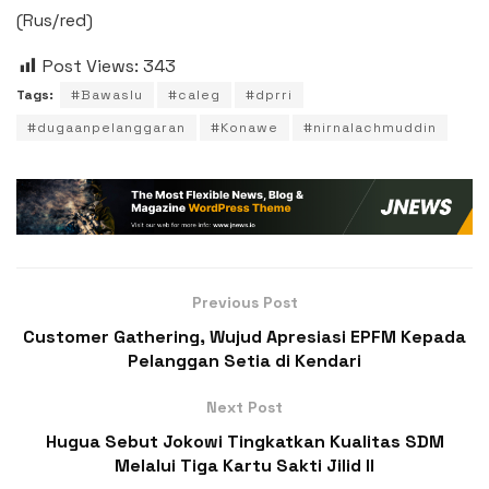
(Rus/red)
Post Views:
343
Tags:
#Bawaslu
#caleg
#dprri
#dugaanpelanggaran
#Konawe
#nirnalachmuddin
Previous Post
Customer Gathering, Wujud Apresiasi EPFM Kepada
Pelanggan Setia di Kendari
Next Post
Hugua Sebut Jokowi Tingkatkan Kualitas SDM
Melalui Tiga Kartu Sakti Jilid II