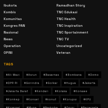
Ibukota
Ramadhan Story
Kombis
TNC Edukasi
Komunitas
TNC Health
Kongres PAN
TNC Inspiration
Nasional
TNC Sportainment
News
TNC TV
Operation
Uncategorized
OPINI
Veteran
TAGS
#Ali Mazi
#Asrun
#Basarnas
#Bombana
#Demo
#DPR RI
#Gerindra
#Golkar
#Hugua
#Jakarta
#Jakarta Barat
#Kendari
#Kolaka
#Konawe
#Konkep
#Konsel
#konut
#Korupsi
#KPU
#Kriminal
#Muna
#Narkoba
#Opini
#Pariwisata