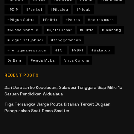
#PDIP
#Pemkot
#Pilcaleg
#Pilgub
#Pilgub Sultra
#Politik
#Polres
#polres muna
#Rusda Mahmud
#Sjafei Kahar
#Sultra
#Tambang
#Teguh Setyabudi
#tenggaranews
#Tenggaranews.com
#TNI
#VDNI
#Wakatobi
Dr Bahri
Pemda Mubar
Virus Corona
RECENT POSTS
Dari Daratan ke Kepulauan, Sulawesi Tenggara Siap Miliki 15
Satuan Pendidikan Widyalaya
Tiga Tersangka Warga Routa Ditahan Terkait Dugaan
Pengrusakan Saat Demo Smelter