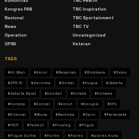
Komunitas
TNC Health
Kongres PAN
TNC Inspiration
Nasional
TNC Sportainment
News
TNC TV
Operation
Uncategorized
OPINI
Veteran
TAGS
#Ali Mazi
#Asrun
#Basarnas
#Bombana
#Demo
#DPR RI
#Gerindra
#Golkar
#Hugua
#Jakarta
#Jakarta Barat
#Kendari
#Kolaka
#Konawe
#Konkep
#Konsel
#konut
#Korupsi
#KPU
#Kriminal
#Muna
#Narkoba
#Opini
#Pariwisata
#PDIP
#Pemkot
#Pilcaleg
#Pilgub
#Pilgub Sultra
#Politik
#Polres
#polres muna