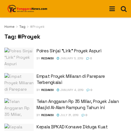
Home
Tag
#Proyek
Tag:
#Proyek
Polres Sinjai “Lirik” Proyek Aspuri
BY
REDAKSI
JANUARY 5, 2019
0
Empat Proyek Miliaran di Parepare
Terbengkalai
BY
REDAKSI
JANUARY 4, 2019
0
Telan Anggaran Rp 35 Miliar, Proyek Jalan
Masjid Al-Alam Rampung Tahun ini
BY
REDAKSI
JULY 31, 2018
0
Kepala BPKAD Konawe Diduga Kuat