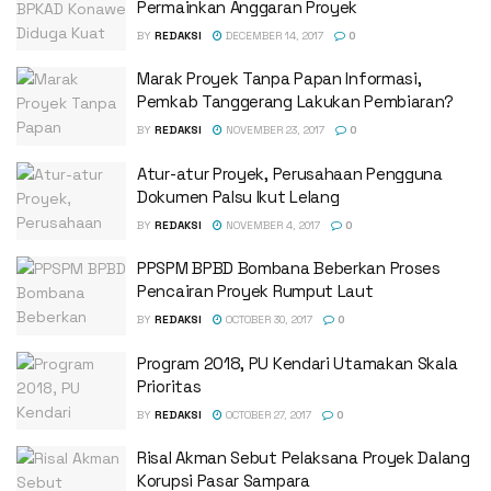
Permainkan Anggaran Proyek
BY
REDAKSI
DECEMBER 14, 2017
0
Marak Proyek Tanpa Papan Informasi,
Pemkab Tanggerang Lakukan Pembiaran?
BY
REDAKSI
NOVEMBER 23, 2017
0
Atur-atur Proyek, Perusahaan Pengguna
Dokumen Palsu Ikut Lelang
BY
REDAKSI
NOVEMBER 4, 2017
0
PPSPM BPBD Bombana Beberkan Proses
Pencairan Proyek Rumput Laut
BY
REDAKSI
OCTOBER 30, 2017
0
Program 2018, PU Kendari Utamakan Skala
Prioritas
BY
REDAKSI
OCTOBER 27, 2017
0
Risal Akman Sebut Pelaksana Proyek Dalang
Korupsi Pasar Sampara