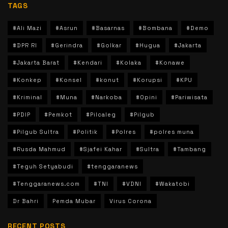
TAGS
#Ali Mazi
#Asrun
#Basarnas
#Bombana
#Demo
#DPR RI
#Gerindra
#Golkar
#Hugua
#Jakarta
#Jakarta Barat
#Kendari
#Kolaka
#Konawe
#Konkep
#Konsel
#konut
#Korupsi
#KPU
#Kriminal
#Muna
#Narkoba
#Opini
#Pariwisata
#PDIP
#Pemkot
#Pilcaleg
#Pilgub
#Pilgub Sultra
#Politik
#Polres
#polres muna
#Rusda Mahmud
#Sjafei Kahar
#Sultra
#Tambang
#Teguh Setyabudi
#tenggaranews
#Tenggaranews.com
#TNI
#VDNI
#Wakatobi
Dr Bahri
Pemda Mubar
Virus Corona
RECENT POSTS