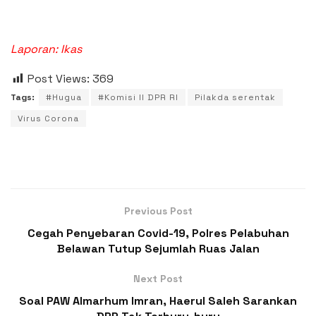
Laporan: Ikas
Post Views:
369
Tags:
#Hugua
#Komisi II DPR RI
Pilakda serentak
Virus Corona
Previous Post
Cegah Penyebaran Covid-19, Polres Pelabuhan
Belawan Tutup Sejumlah Ruas Jalan
Next Post
Soal PAW Almarhum Imran, Haerul Saleh Sarankan