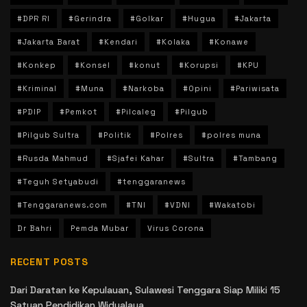
#DPR RI
#Gerindra
#Golkar
#Hugua
#Jakarta
#Jakarta Barat
#Kendari
#Kolaka
#Konawe
#Konkep
#Konsel
#konut
#Korupsi
#KPU
#Kriminal
#Muna
#Narkoba
#Opini
#Pariwisata
#PDIP
#Pemkot
#Pilcaleg
#Pilgub
#Pilgub Sultra
#Politik
#Polres
#polres muna
#Rusda Mahmud
#Sjafei Kahar
#Sultra
#Tambang
#Teguh Setyabudi
#tenggaranews
#Tenggaranews.com
#TNI
#VDNI
#Wakatobi
Dr Bahri
Pemda Mubar
Virus Corona
RECENT POSTS
Dari Daratan ke Kepulauan, Sulawesi Tenggara Siap Miliki 15
Satuan Pendidikan Widyalaya