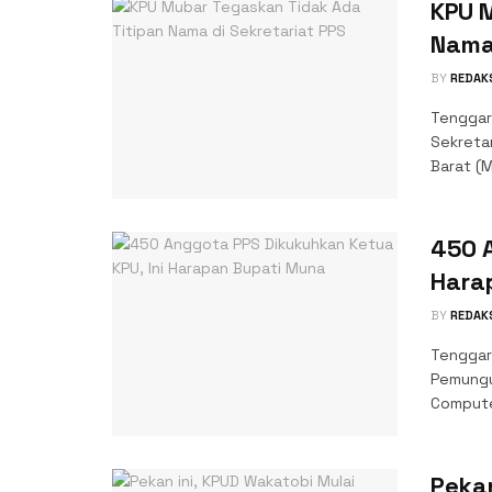
KPU 
Nama 
BY
REDAK
Tenggar
Sekreta
Barat (M
450 A
Hara
BY
REDAK
Tenggar
Pemungut
Compute
Pekan