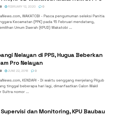
SI
FEBRUARY 12, 2020
0
aNews.com, WAKATOBI - Pasca pengumuman seleksi Panitia
nggara Kecamatan (PPK) pada 15 Februari mendatang,
emilihan Umum Daerah (KPUD) Wakatobi ...
angi Nelayan di PPS, Hugua Beberkan
ram Pro Nelayan
SI
JUNE 22, 2018
0
aNews.com, KENDARI - Di waktu senggang menjelang Pilgub
ang tinggal beberapa hari lagi, dimanfaatkan Calon Wakil
 Sultra nomor ...
 Supervisi dan Monitoring, KPU Baubau