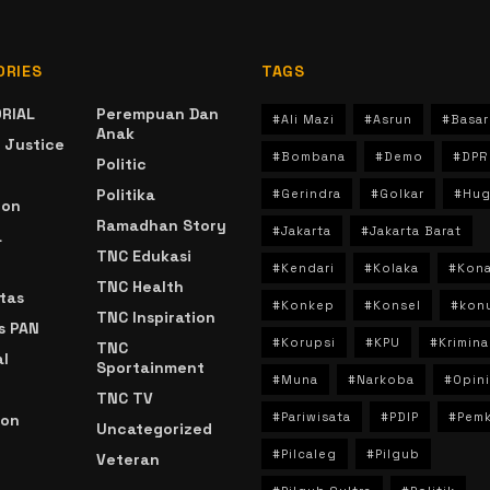
ORIES
TAGS
RIAL
Perempuan Dan
#Ali Mazi
#Asrun
#Basar
Anak
 Justice
#Bombana
#Demo
#DPR
Politic
Politika
#Gerindra
#Golkar
#Hug
ion
Ramadhan Story
#Jakarta
#Jakarta Barat
a
TNC Edukasi
#Kendari
#Kolaka
#Kon
TNC Health
tas
#Konkep
#Konsel
#kon
TNC Inspiration
s PAN
#Korupsi
#KPU
#Krimina
TNC
l
Sportainment
#Muna
#Narkoba
#Opini
TNC TV
#Pariwisata
#PDIP
#Pem
ion
Uncategorized
#Pilcaleg
#Pilgub
Veteran
n