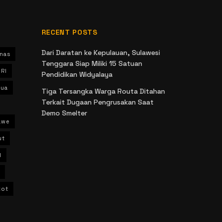
RECENT POSTS
Dari Daratan ke Kepulauan, Sulawesi
nas
Tenggara Siap Miliki 15 Satuan
 RI
Pendidikan Widyalaya
ua
Tiga Tersangka Warga Routa Ditahan
Terkait Dugaan Pengrusakan Saat
Demo Smelter
awe
ut
l
kot