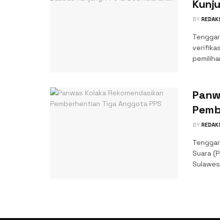
Kunju
BY
REDAK
Tenggar
verifika
pemiliha
Panw
Pemb
BY
REDAK
Tenggar
Suara (
Sulawesi