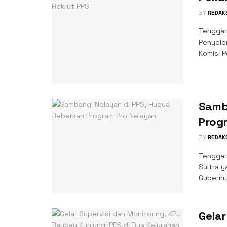
BY
REDAK
Tenggar
Penyele
Komisi P
Samb
Prog
BY
REDAK
Tenggar
Sultra y
Gubernur
Gelar