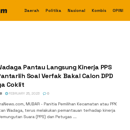
Daerah
Politika
Nasional
Kombis
OPINI
Wadaga Pantau Langsung Kinerja PPS
antarlih Soal Verfak Bakal Calon DPD
a Coklit
SI
FEBRUARY 25, 2023
0
aNews.com, MUBAR - Panitia Pemilihan Kecamatan atau PPK
an Wadaga, terus melakukan pemantauan terhadap kinerja
Pemungutan Suara (PPS) dan Petugas ...