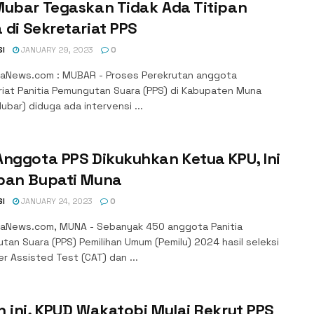
Mubar Tegaskan Tidak Ada Titipan
di Sekretariat PPS
SI
JANUARY 29, 2023
0
aNews.com : MUBAR - Proses Perekrutan anggota
riat Panitia Pemungutan Suara (PPS) di Kabupaten Muna
ubar) diduga ada intervensi ...
nggota PPS Dikukuhkan Ketua KPU, Ini
pan Bupati Muna
SI
JANUARY 24, 2023
0
aNews.com, MUNA - Sebanyak 450 anggota Panitia
an Suara (PPS) Pemilihan Umum (Pemilu) 2024 hasil seleksi
r Assisted Test (CAT) dan ...
 ini, KPUD Wakatobi Mulai Rekrut PPS