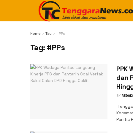
Home
Tag
#PPs
Tag:
#PPs
PPK 
dan P
Hingg
BY
REDAK
Tenggar
Kecamat
Panitia 