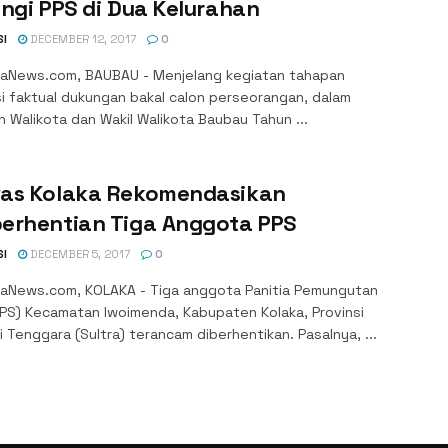
ngi PPS di Dua Kelurahan
SI
DECEMBER 12, 2017
0
aNews.com, BAUBAU - Menjelang kegiatan tahapan
si faktual dukungan bakal calon perseorangan, dalam
n Walikota dan Wakil Walikota Baubau Tahun ...
as Kolaka Rekomendasikan
erhentian Tiga Anggota PPS
SI
DECEMBER 5, 2017
0
aNews.com, KOLAKA - Tiga anggota Panitia Pemungutan
PPS) Kecamatan Iwoimenda, Kabupaten Kolaka, Provinsi
 Tenggara (Sultra) terancam diberhentikan. Pasalnya, ...