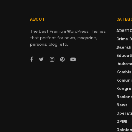
ABOUT
CATEG
ADVETO
The best Premium WordPress Themes
that perfect for news, magazine,
Crime &
personal blog, etc.
Daerah
Educat
Ibukot
Kombis
Komuni
Kongre
Nasiona
News
Operat
OPINI
Opinio