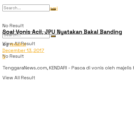
Tentang Kami
No Result
Soal Vonis Acil, JPU Nyatakan Bakal Banding
View All Result
by
redaksi
December 13, 2017
No Result
0
TenggaraNews.com, KENDARI - Pasca di vonis oleh majelis ha
View All Result