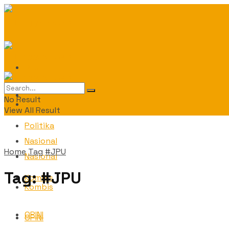
Daerah
Daerah
No Result
Politika
View All Result
Politika
Nasional
Home
Tag
#JPU
Nasional
Tag:
#JPU
Kombis
Kombis
OPINI
OPINI