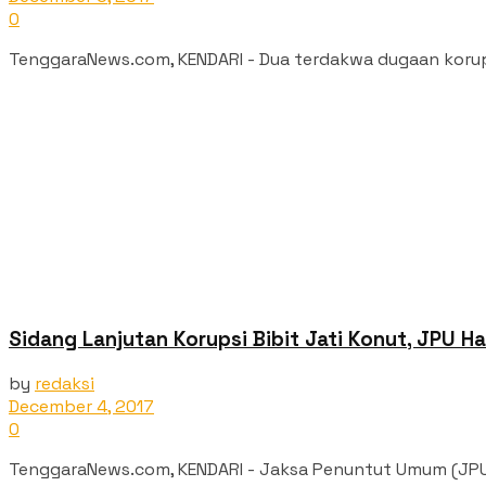
0
TenggaraNews.com, KENDARI - Dua terdakwa dugaan korupsi 
Sidang Lanjutan Korupsi Bibit Jati Konut, JPU Ha
by
redaksi
December 4, 2017
0
TenggaraNews.com, KENDARI - Jaksa Penuntut Umum (JPU) Ke