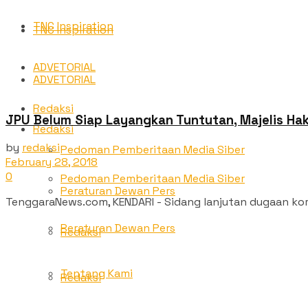
TNC Inspiration
TNC Inspiration
ADVETORIAL
ADVETORIAL
Redaksi
JPU Belum Siap Layangkan Tuntutan, Majelis Hak
Redaksi
by
redaksi
Pedoman Pemberitaan Media Siber
February 28, 2018
0
Pedoman Pemberitaan Media Siber
Peraturan Dewan Pers
TenggaraNews.com, KENDARI - Sidang lanjutan dugaan korup
Peraturan Dewan Pers
Redaksi
Tentang Kami
Redaksi