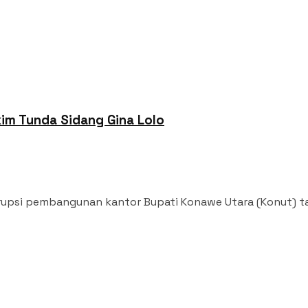
im Tunda Sidang Gina Lolo
si pembangunan kantor Bupati Konawe Utara (Konut) tahap I